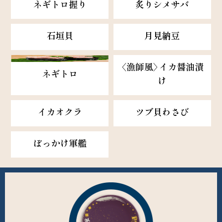
ネギトロ握り
炙りシメサバ
石垣貝
月見納豆
〈漁師風〉イカ醤油漬
ネギトロ
け
イカオクラ
ツブ貝わさび
ぼっかけ軍艦